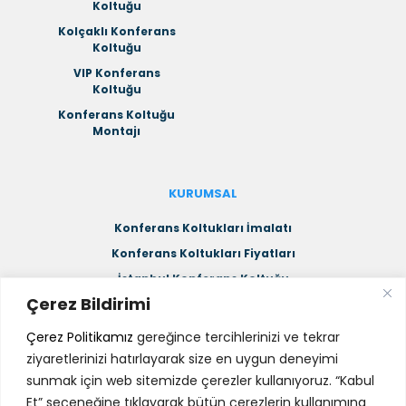
Koltuğu
Kolçaklı Konferans
Koltuğu
VIP Konferans
Koltuğu
Konferans Koltuğu
Montajı
KURUMSAL
Konferans Koltukları İmalatı
Konferans Koltukları Fiyatları
İstanbul Konferans Koltuğu
Çerez Bildirimi
Ankara Konferans Koltuğu
Katlanır Konferans Koltuğu
Çerez Politikamız
gereğince tercihlerinizi ve tekrar
Kolçaklı Konferans Koltuğu
ziyaretlerinizi hatırlayarak size en uygun deneyimi
sunmak için web sitemizde çerezler kullanıyoruz. “Kabul
VIP Konferans Koltuğu
Et” seçeneğine tıklayarak bütün çerezlerin kullanımına
Konferans Koltuğu Montajı