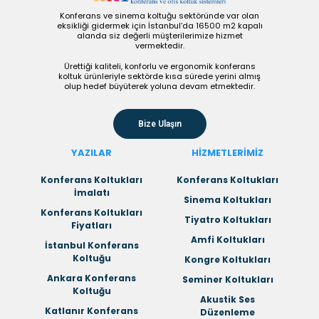
Konferans ve sinema koltuğu sektöründe var olan
eksikliği gidermek için İstanbul’da 16500 m2 kapalı
alanda siz değerli müşterilerimize hizmet
vermektedir.
Ürettiği kaliteli, konforlu ve ergonomik konferans
koltuk ürünleriyle sektörde kısa sürede yerini almış
olup hedef büyüterek yoluna devam etmektedir.
Bize Ulaşın
YAZILAR
HİZMETLERİMİZ
Konferans Koltukları
Konferans Koltukları
İmalatı
Sinema Koltukları
Konferans Koltukları
Tiyatro Koltukları
Fiyatları
Amfi Koltukları
İstanbul Konferans
Koltuğu
Kongre Koltukları
Ankara Konferans
Seminer Koltukları
Koltuğu
Akustik Ses
Katlanır Konferans
Düzenleme